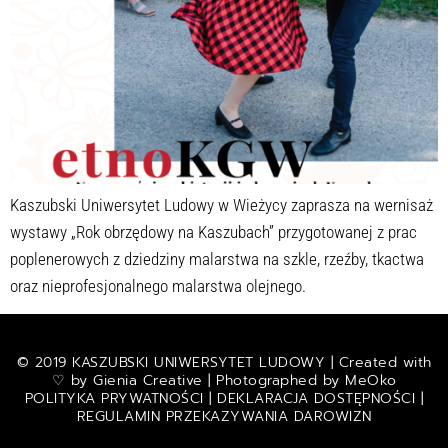
Kaszubski Uniwersytet Ludowy w Wieżycy zaprasza na wernisaż
wystawy „Rok obrzędowy na Kaszubach” przygotowanej z prac
poplenerowych z dziedziny malarstwa na szkle, rzeźby, tkactwa
oraz nieprofesjonalnego malarstwa olejnego.
© 2019 KASZUBSKI UNIWERSYTET LUDOWY | Created with
♡ by
Gienia Creative
| Photographed by
MeOko
POLITYKA PRYWATNOŚCI
|
DEKLARACJA DOSTĘPNOŚCI
|
REGULAMIN PRZEKAZYWANIA DAROWIZN