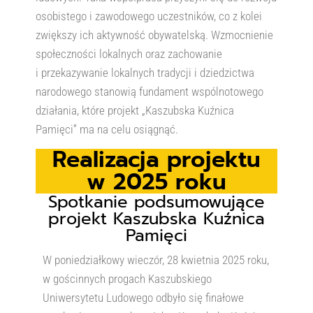
osobistego i zawodowego uczestników, co z kolei
zwiększy ich aktywność obywatelską. Wzmocnienie
społeczności lokalnych oraz zachowanie
i przekazywanie lokalnych tradycji i dziedzictwa
narodowego stanowią fundament wspólnotowego
działania, które projekt „Kaszubska Kuźnica
Pamięci” ma na celu osiągnąć.
Realizacja projektu
w 2025 roku
Spotkanie podsumowujące
projekt Kaszubska Kuźnica
Pamięci
W poniedziałkowy wieczór, 28 kwietnia 2025 roku,
w gościnnych progach Kaszubskiego
Uniwersytetu Ludowego odbyło się finałowe