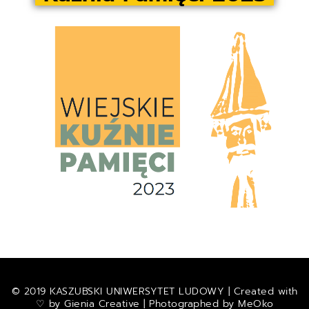
© 2019 KASZUBSKI UNIWERSYTET LUDOWY | Created with
♡ by
Gienia Creative
| Photographed by
MeOko