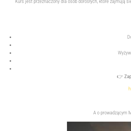
Kurs jest przeznaczony dla osób dorosłych, które zajmują
D
Wyżywi
👉
Zap
h
A o prowadzącym 