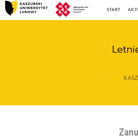
START
AKT
Letni
KAS
Zanur