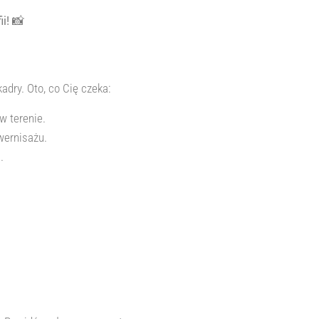
i!
📸
adry. Oto, co Cię czeka:
w terenie.
wernisażu.
.