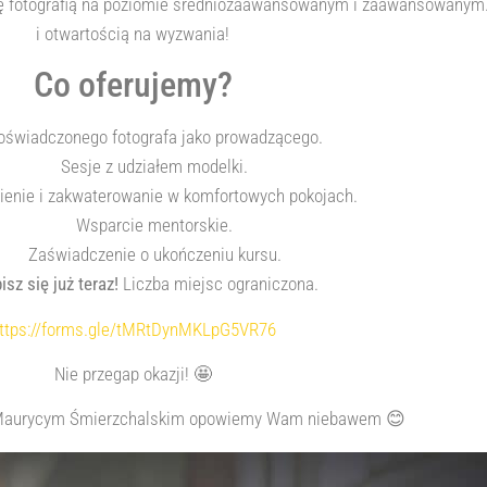
 się fotografią na poziomie średniozaawansowanym i zaawansowanym
i otwartością na wyzwania!
Co oferujemy?
oświadczonego fotografa jako prowadzącego.
Sesje z udziałem modelki.
enie i zakwaterowanie w komfortowych pokojach.
Wsparcie mentorskie.
Zaświadczenie o ukończeniu kursu.
isz się już teraz!
Liczba miejsc ograniczona.
ttps://forms.gle/tMRtDynMKLpG5VR76
Nie przegap okazji! 🤩
Maurycym Śmierzchalskim opowiemy Wam niebawem 😊