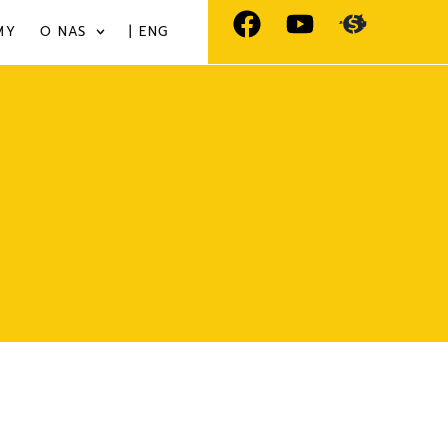
MY
O NAS
| ENG