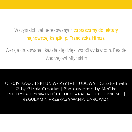
Wszystkich zainteresowanych
zapraszamy do lektury
najnowszej książki p. Franciszka Hirsza
.
Wersja drukowana ukazała się dzięki współwydawcom: Beacie
i Andrzejowi Młyńskim.
© 2019 KASZUBSKI UNIWERSYTET LUDOWY | Created with
♡ by
Gienia Creative
| Photographed by
MeOko
POLITYKA PRYWATNOŚCI
|
DEKLARACJA DOSTĘPNOŚCI
|
REGULAMIN PRZEKAZYWANIA DAROWIZN