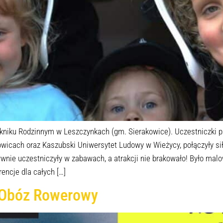
kniku Rodzinnym w Leszczynkach (gm. Sierakowice). Uczestniczki pr
icach oraz Kaszubski Uniwersytet Ludowy w Wieżycy, połączyły siły
nie uczestniczyły w zabawach, a atrakcji nie brakowało! Było malow
encje dla całych […]
 Obóz Rowerowy