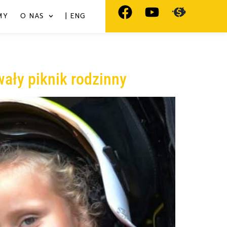
MY
O NAS
| ENG
wały piknik rodzinny