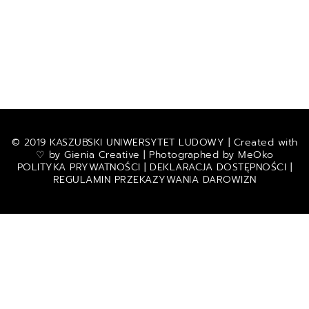
© 2019 KASZUBSKI UNIWERSYTET LUDOWY | Created with
♡ by
Gienia Creative
| Photographed by
MeOko
POLITYKA PRYWATNOŚCI
|
DEKLARACJA DOSTĘPNOŚCI
|
REGULAMIN PRZEKAZYWANIA DAROWIZN