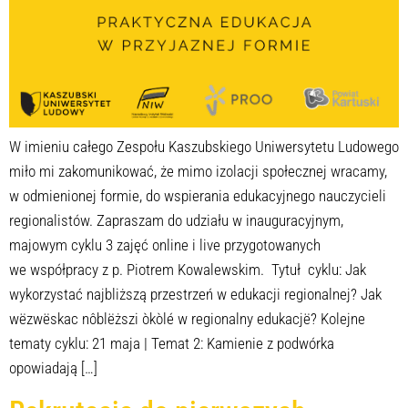
W imieniu całego Zespołu Kaszubskiego Uniwersytetu Ludowego
miło mi zakomunikować, że mimo izolacji społecznej wracamy,
w odmienionej formie, do wspierania edukacyjnego nauczycieli
regionalistów. Zapraszam do udziału w inauguracyjnym,
majowym cyklu 3 zajęć online i live przygotowanych
we współpracy z p. Piotrem Kowalewskim. Tytuł cyklu: Jak
wykorzystać najbliższą przestrzeń w edukacji regionalnej? Jak
wëzwëskac nôblëższi òkòlé w regionalny edukacjë? Kolejne
tematy cyklu: 21 maja | Temat 2: Kamienie z podwórka
opowiadają […]