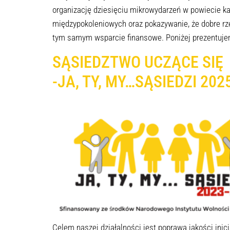
organizację dziesięciu mikrowydarzeń w powiecie k
międzypokoleniowych oraz pokazywanie, że dobre rze
tym samym wsparcie finansowe. Poniżej prezentuje
SĄSIEDZTWO UCZĄCE SIĘ
-JA, TY, MY…SĄSIEDZI 202
Celem naszej działalności jest poprawa jakości ini