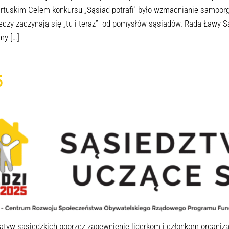
artuskim Celem konkursu „Sąsiad potrafi” było wzmacnianie samoor
czy zaczynają się „tu i teraz”- od pomysłów sąsiadów. Rada Ławy Są
my […]
5
cjatyw sąsiedzkich poprzez zapewnienie liderkom i członkom organiz