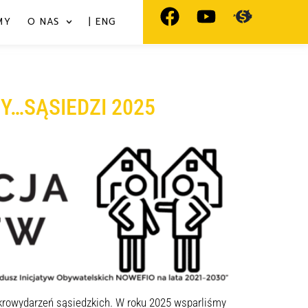
MY
O NAS
| ENG
MY…SĄSIEDZI 2025
ikrowydarzeń sąsiedzkich. W roku 2025 wsparliśmy