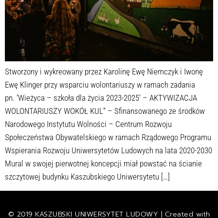
Stworzony i wykreowany przez Karolinę Ewę Niemczyk i Iwonę
Ewę Klinger przy wsparciu wolontariuszy w ramach zadania
pn. ’Wieżyca – szkoła dla życia 2023-2025′ – AKTYWIZACJA
WOLONTARIUSZY WOKÓŁ KUL” – Sfinansowanego ze środków
Narodowego Instytutu Wolności – Centrum Rozwoju
Społeczeństwa Obywatelskiego w ramach Rządowego Programu
Wspierania Rozwoju Uniwersytetów Ludowych na lata 2020-2030
Mural w swojej pierwotnej koncepcji miał powstać na ścianie
szczytowej budynku Kaszubskiego Uniwersytetu […]
© 2019 KASZUBSKI UNIWERSYTET LUDOWY | Created with