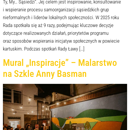
Ty, My… Sąsiedzi”. Jej celem jest inspirowanie, konsultowanie
i wspieranie procesu samoorganizacji sąsiedzkich grup
nieformalnych i liderów lokalnych społeczności. W 2025 roku
Rada spotkała się aż 9 razy, podejmując kluczowe decyzje
dotyczące realizowanych działań, priorytetów programu
oraz sposobów wspierania inicjatyw społecznych w powiecie
kartuskim. Podczas spotkań Rady Ławy […]
Mural „Inspiracje” – Malarstwo
na Szkle Anny Basman