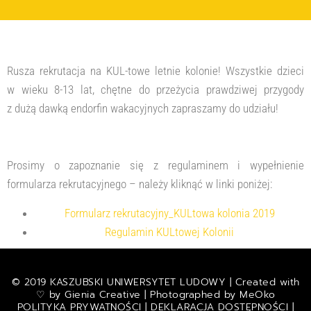
Rusza rekrutacja na KUL-towe letnie kolonie! Wszystkie dzieci
w wieku 8-13 lat, chętne do przeżycia prawdziwej przygody
z dużą dawką endorfin wakacyjnych zapraszamy do udziału!
Prosimy o zapoznanie się z regulaminem i wypełnienie
formularza rekrutacyjnego – należy kliknąć w linki poniżej:
Formularz rekrutacyjny_KULtowa kolonia 2019
Regulamin KULtowej Kolonii
© 2019 KASZUBSKI UNIWERSYTET LUDOWY | Created with
♡ by
Gienia Creative
| Photographed by
MeOko
POLITYKA PRYWATNOŚCI
|
DEKLARACJA DOSTĘPNOŚCI
|