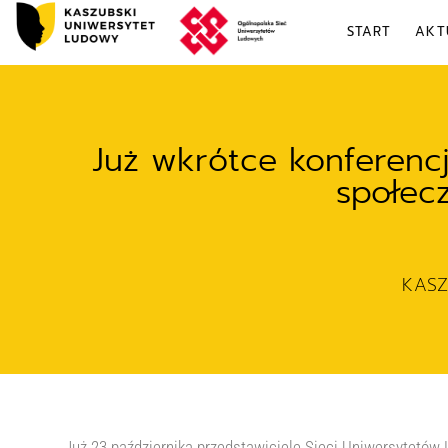
START
AKT
Już wkrótce konferenc
społec
KAS
Już 23 października przedstawiciele Sieci Uniwersytetów