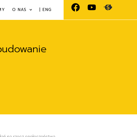
MY
O NAS
| ENG
 budowanie
ałań na rzecz społeczeństwa