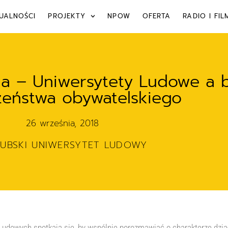
UALNOŚCI
PROJEKTY
NPOW
OFERTA
RADIO I FIL
ja – Uniwersytety Ludowe a
zeństwa obywatelskiego
26 września, 2018
ZUBSKI UNIWERSYTET LUDOWY
 Ludowych spotkają się, by wspólnie porozmawiać o charakterze dzi