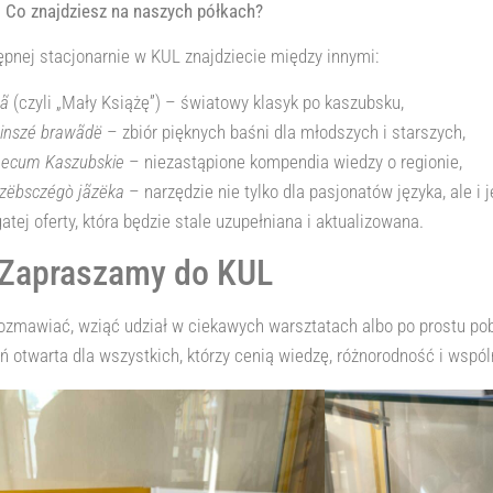
Co znajdziesz na naszych półkach?
ępnej stacjonarnie w KUL znajdziecie między innymi:
żã
(czyli „Mały Książę”) – światowy klasyk po kaszubsku,
jinszé brawãdë
– zbiór pięknych baśni dla młodszych i starszych,
ecum Kaszubskie
– niezastąpione kompendia wiedzy o regionie,
szëbsczégò jãzëka
– narzędzie nie tylko dla pasjonatów języka, ale i
atej oferty, która będzie stale uzupełniana i aktualizowana.
Zapraszamy do KUL
rozmawiać, wziąć udział w ciekawych warsztatach albo po prostu pob
 otwarta dla wszystkich, którzy cenią wiedzę, różnorodność i wspól