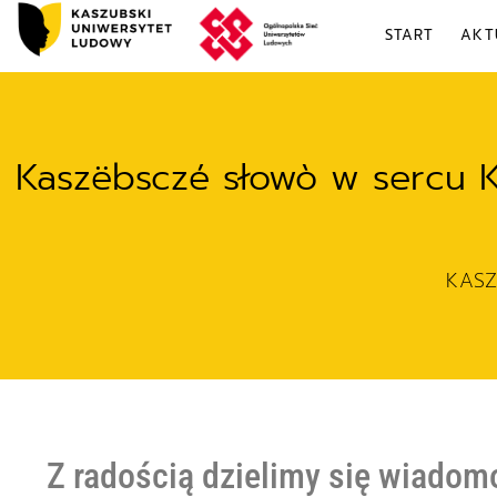
START
AKT
Kaszëbsczé słowò w sercu KU
KAS
Z radością dzielimy się wiadom