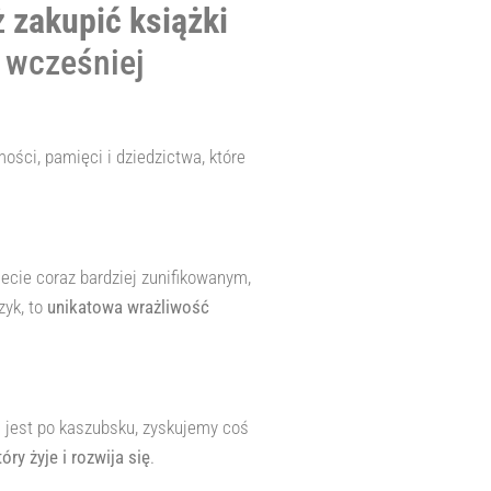
ż
zakupić książki
 wcześniej
ości, pamięci i dziedzictwa, które
ecie coraz bardziej zunifikowanym,
ęzyk, to
unikatowa wrażliwość
na jest po kaszubsku, zyskujemy coś
ry żyje i rozwija się
.