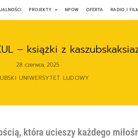
UALNOŚCI
PROJEKTY
NPOW
OFERTA
RADIO I FIL
L – książki z kaszubskaksiazk
28 czerwca, 2025
ZUBSKI UNIWERSYTET LUDOWY
ością, która ucieszy każdego miłoś