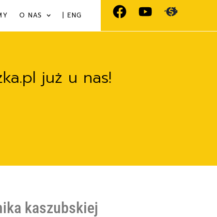
MY
O NAS
| ENG
a.pl już u nas!
nika kaszubskiej