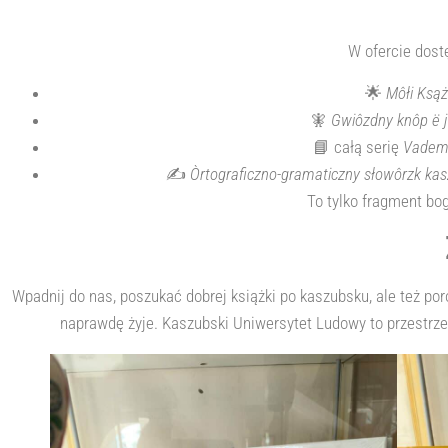
W ofercie dost
🌟
Môłi Ksą
🧚
Gwiôzdny knôp ë 
📘 całą serię
Vadem
✍️
Òrtograficzno-gramaticzny słowôrzk ka
To tylko fragment bog
Wpadnij do nas, poszukać dobrej książki po kaszubsku, ale też po
naprawdę żyje. Kaszubski Uniwersytet Ludowy to przestrzeń