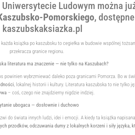
im Uniwersytecie Ludowym można ju
 Kaszubsko-Pomorskiego
, dostępne
 kaszubskaksiazka.pl
o każda książka po kaszubsku to cegiełka w budowie wspólnej tożsam
przekracza granice regionu.
ka literatura ma znaczenie — nie tylko na Kaszubach?
głos powinien wybrzmiewać daleko poza granicami Pomorza. Bo w świ
odności
, lokalnej historii i kultury. Literatura kaszubska to nie tylko j
tywa
– coś, czego nie znajdziemy nigdzie indziej.
ytanie ubogaca — dosłownie i duchowo
wi do świata innych ludzi, idei i emocji. A kiedy ta książka napisa
h przodków, odczuwania dumy z lokalnych korzeni i siły języka, któ