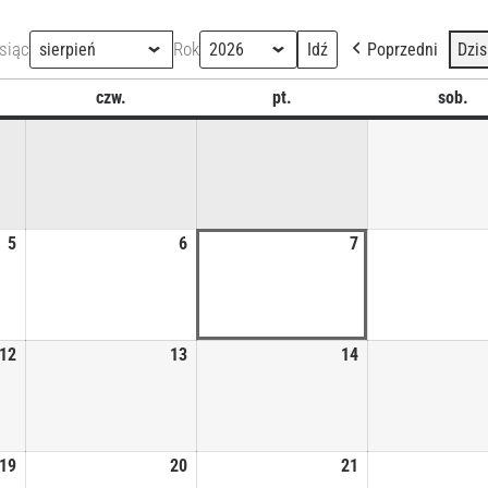
siąc
Rok
Poprzedni
Dzis
czw.
pt.
sob.
5
6
7
12
13
14
19
20
21