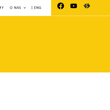
MY
O NAS
| ENG