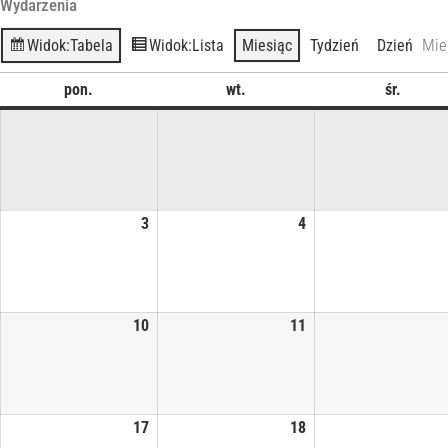
Wydarzenia
Mie
Widok:
Tabela
Widok:
Lista
Miesiąc
Tydzień
Dzień
pon.
wt.
śr.
3
4
10
11
17
18