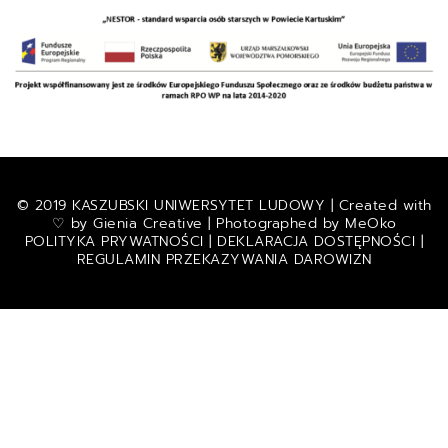
© 2019 KASZUBSKI UNIWERSYTET LUDOWY | Created with
♡ by
Gienia Creative
| Photographed by
MeOko
POLITYKA PRYWATNOŚCI
|
DEKLARACJA DOSTĘPNOŚCI
|
REGULAMIN PRZEKAZYWANIA DAROWIZN