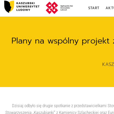
START
AKT
Plany na wspólny projekt 
KAS
Dzisiaj odbyło się drugie spotkanie z przedstawicielkami 
Stowarzyszenia „Kaszubianki” z Kamienicy Szlacheckiej oraz Eu