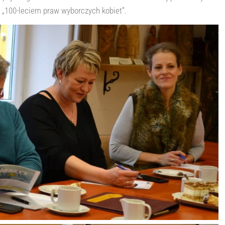
 „100-leciem praw wyborczych kobiet”.