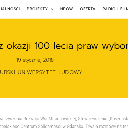
UALNOŚCI
PROJEKTY
NPOW
OFERTA
RADIO I FIL
z okazji 100-lecia praw wybo
19 stycznia, 2018
ZUBSKI UNIWERSYTET LUDOWY
Stowarzyszenia Rozwoju Wsi Mirachowskiej, Stowarzyszenia „Kaszubs
ropejskiego Centrum Solidarności w Gdańsku. Trwają rozmowy na te