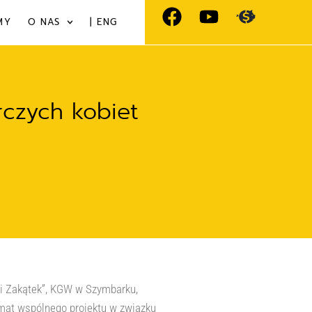
MY
O NAS
| ENG
rczych kobiet
ki Zakątek”, KGW w Szymbarku,
mat wspólnego projektu w związku