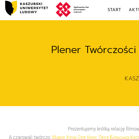
START
AKT
Plener Twórczości 
KAS
Prezentujemy krótką relację filmow
A czarowali twórczo:
Марія Хоча
Оля Кенс
Леся Більська-Кос