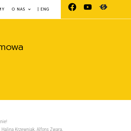
MY
O NAS
| ENG
ilmowa
nie!
 Halina Krzewniak, Alfons Zwara,