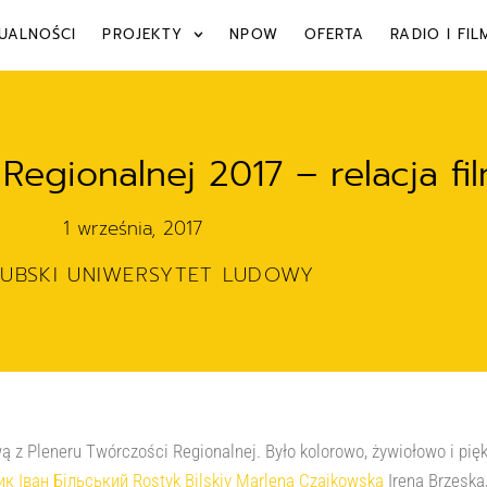
UALNOŚCI
PROJEKTY
NPOW
OFERTA
RADIO I FIL
Regionalnej 2017 – relacja f
1 września, 2017
ZUBSKI UNIWERSYTET LUDOWY
ą z Pleneru Twórczości Regionalnej. Było kolorowo, żywiołowo i pięk
ик
Іван Більський
Rostyk Bilskiy
Marlena Czajkowska
Irena Brzeska,