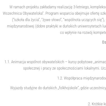
W ramach projektu zakładamy realizację 3-letniego, komple
Wszechnica Obywatelska”. Program wsparcia obejmuje ofertę szko
(“szkoła dla życia”, “żywe słowo”, “wspólnota uczących si
międzynarodowej (dobre praktyki w duńskich uniwersytetach lu
co wpłynie na rozwój kompete
Dz
1.1. Animacja wspólnot obywatelskich – kursy pobytowe „animacj
społecznej i pracy ze społecznościami lokalnymi. Uc
1.2. Współpraca międzynarodow
Wyjazdy studyjne do duńskich „folkhojskole”, gdzie uczestnicy
2. Krótkie 