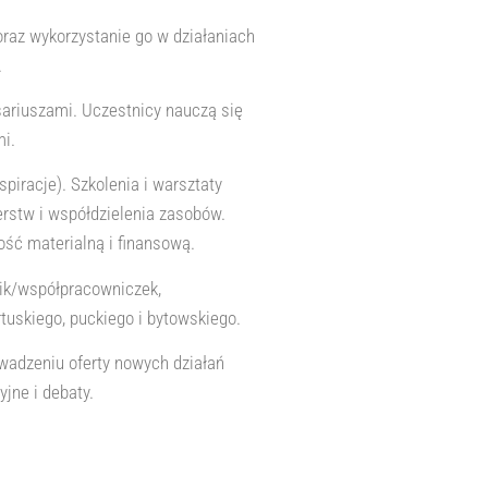
oraz wykorzystanie go w działaniach
.
esariuszami. Uczestnicy nauczą się
mi.
piracje). Szkolenia i warsztaty
rstw i współdzielenia zasobów.
ść materialną i finansową.
ik/współpracowniczek,
tuskiego, puckiego i bytowskiego.
wadzeniu oferty nowych działań
jne i debaty.