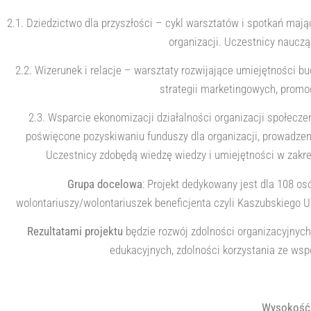
2.1. Dziedzictwo dla przyszłości – cykl warsztatów i spotkań maj
organizacji. Uczestnicy nauczą 
2.2. Wizerunek i relacje – warsztaty rozwijające umiejętności b
strategii marketingowych, promoc
2.3. Wsparcie ekonomizacji działalności organizacji społeczeń
poświęcone pozyskiwaniu funduszy dla organizacji, prowadze
Uczestnicy zdobędą wiedzę wiedzy i umiejętności w zakre
Grupa docelowa
: Projekt dedykowany jest dla 108 
wolontariuszy/wolontariuszek beneficjenta czyli Kaszubskiego U
Rezultatami projektu
będzie rozwój zdolności organizacyjnyc
edukacyjnych, zdolności korzystania ze wsp
Wysokość 