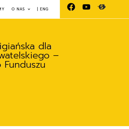
MY
O NAS
| ENG
giańska dla
watelskiego –
o Funduszu