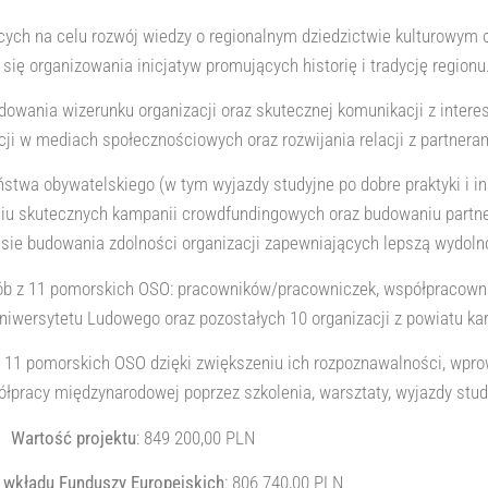
ących na celu rozwój wiedzy o regionalnym dziedzictwie kulturowym 
się organizowania inicjatyw promujących historię i tradycję regionu
udowania wizerunku organizacji oraz skutecznej komunikacji z inter
ji w mediach społecznościowych oraz rozwijania relacji z partnera
stwa obywatelskiego (w tym wyjazdy studyjne po dobre praktyki i ins
niu skutecznych kampanii crowdfundingowych oraz budowaniu partne
sie budowania zdolności organizacji zapewniających lepszą wydolno
osób z 11 pomorskich OSO: pracowników/pracowniczek, współpracown
niwersytetu Ludowego oraz pozostałych 10 organizacji z powiatu kar
h 11 pomorskich OSO dzięki zwiększeniu ich rozpoznawalności, wpro
ółpracy międzynarodowej poprzez szkolenia, warsztaty, wyjazdy study
Wartość projektu
: 849 200,00 PLN
wkładu Funduszy Europejskich
: 806 740,00 PLN