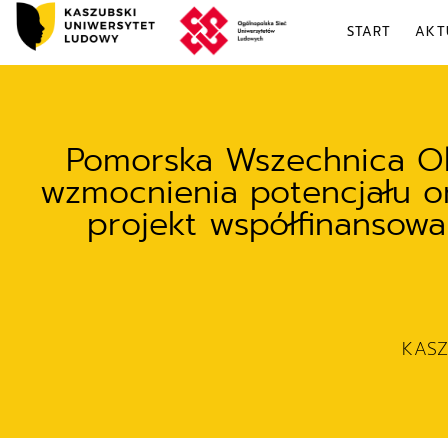
START
AKT
Pomorska Wszechnica Oby
wzmocnienia potencjału or
projekt współfinansow
KAS