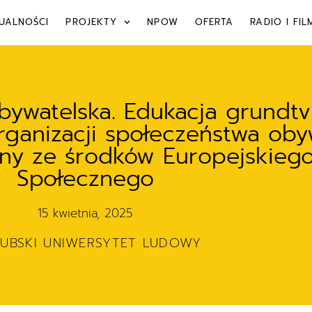
UALNOŚCI
PROJEKTY
NPOW
OFERTA
RADIO I FIL
watelska. Edukacja grundtvi
ganizacji społeczeństwa oby
any ze środków Europejskieg
Społecznego
15 kwietnia, 2025
ZUBSKI UNIWERSYTET LUDOWY