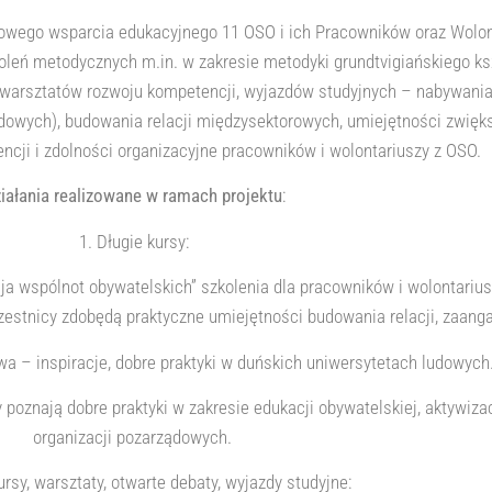
ksowego wsparcia edukacyjnego 11 OSO i ich Pracowników oraz Wolo
leń metodycznych m.in. w zakresie metodyki grundtvigiańskiego ks
ę”), warsztatów rozwoju kompetencji, wyjazdów studyjnych – nabywa
dowych), budowania relacji międzysektorowych, umiejętności zwięks
ncji i zdolności organizacyjne pracowników i wolontariuszy z OSO.
iałania realizowane w ramach projektu
:
1. Długie kursy:
a wspólnot obywatelskich” szkolenia dla pracowników i wolontariusz
zestnicy zdobędą praktyczne umiejętności budowania relacji, zaang
a – inspiracje, dobre praktyki w duńskich uniwersytetach ludowych
 poznają dobre praktyki w zakresie edukacji obywatelskiej, aktywiza
organizacji pozarządowych.
kursy, warsztaty, otwarte debaty, wyjazdy studyjne: