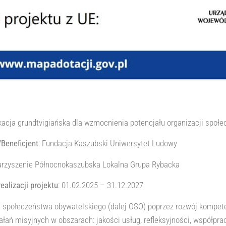
cja grundtvigiańska dla wzmocnienia potencjału organizacji społe
eneficjent
: Fundacja Kaszubski Uniwersytet Ludowy
arzyszenie Północnokaszubska Lokalna Grupa Rybacka
ealizacji projektu
: 01.02.2025 – 31.12.2027
 społeczeństwa obywatelskiego (dalej OSO) poprzez rozwój kompete
iałań misyjnych w obszarach: jakości usług, refleksyjności, współpr