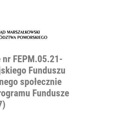
ę nr FEPM.05.21-
jskiego Funduszu
lnego społecznie
programu Fundusze
7)