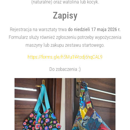
(naturalne) oraz watolina lub kocyk.
Zapisy
Rejestracja na warsztaty trwa
do niedzieli 17 maja 2026 r.
Formularz służy również zgłoszeniu potrzeby wypożyczenia
maszyny lub zakupu zestawu startowego.
https://forms.gle/h5Mu1Wtodj6hqCAL9
Do zobaczenia :)