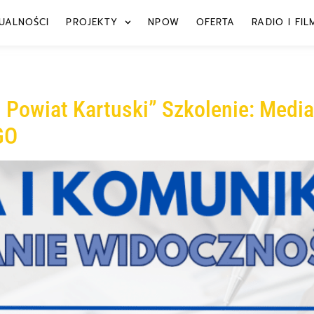
UALNOŚCI
PROJEKTY
NPOW
OFERTA
RADIO I FIL
owiat Kartuski” Szkolenie: Media
GO