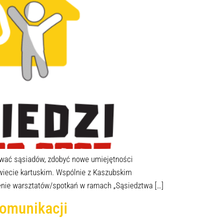
grować sąsiadów, zdobyć nowe umiejętności
owiecie kartuskim. Wspólnie z Kaszubskim
enie warsztatów/spotkań w ramach „Sąsiedztwa […]
komunikacji