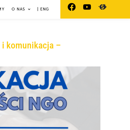
MY
O NAS
| ENG
 i komunikacja –