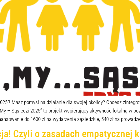
i 2025”! Masz pomysł na działanie dla swojej okolicy? Chcesz zinte
 My – Sąsiedzi 2025” to projekt wspierający aktywność lokalną w p
nsowanie do 1600 zł na wydarzenia sąsiedzkie, 540 zł na prowadz
ja! Czyli o zasadach empatycznej 