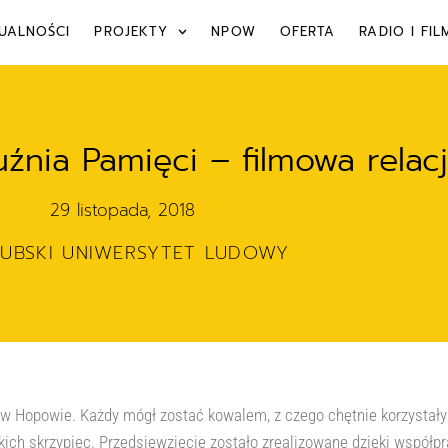
UALNOŚCI
PROJEKTY
NPOW
OFERTA
RADIO I FIL
źnia Pamięci – filmowa relac
29 listopada, 2018
ZUBSKI UNIWERSYTET LUDOWY
 w Hopowie. Każdy mógł zostać kowalem, z czego chętnie korzystały z
ch skrzypiec. Przedsięwzięcie zostało zrealizowane dzięki współprac