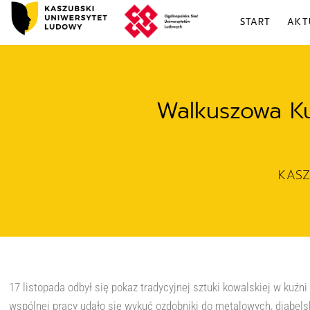
START
AKT
Walkuszowa Ku
KAS
17 listopada odbył się pokaz tradycyjnej sztuki kowalskiej w kuźni
wspólnej pracy udało się wykuć ozdobniki do metalowych, diabelski