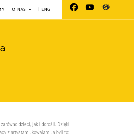
MY
O NAS
| ENG
ja
arówno dzieci, jak i dorośli. Dzięki
y z artystami, kowalami, a byli to: