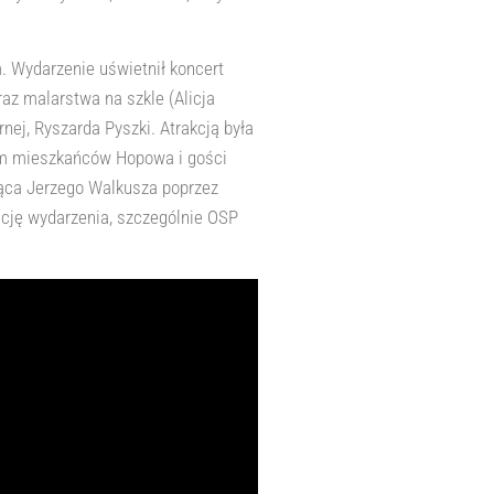
m. Wydarzenie uświetnił koncert
raz malarstwa na szkle (Alicja
ej, Ryszarda Pyszki. Atrakcją była
em mieszkańców Hopowa i gości
jąca Jerzego Walkusza poprzez
zację wydarzenia, szczególnie OSP