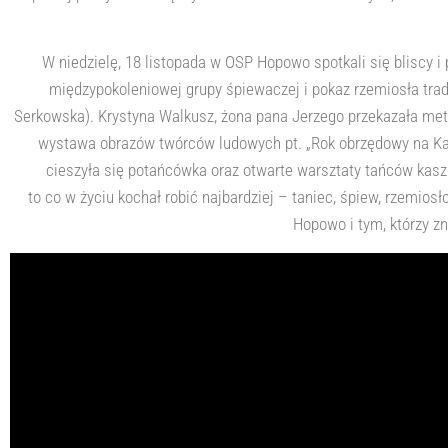
W niedzielę, 18 listopada w OSP Hopowo spotkali się bliscy i
międzypokoleniowej grupy śpiewaczej i pokaz rzemiosła trady
Serkowska). Krystyna Walkusz, żona pana Jerzego przekazała metal
wystawa obrazów twórców ludowych pt. „Rok obrzędowy na Ka
cieszyła się potańcówka oraz otwarte warsztaty tańców kasz
to co w życiu kochał robić najbardziej – taniec, śpiew, rzemio
Hopowo i tym, którzy z