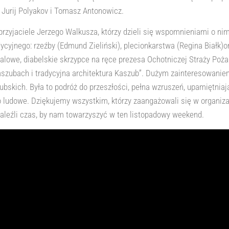
Jurij Polyakov i Tomasz Antonowicz.
 przyjaciele Jerzego Walkusza, którzy dzieli się wspomnieniami o ni
cyjnego: rzeźby (Edmund Zieliński), plecionkarstwa (Regina Białk)o
owe, diabelskie skrzypce na ręce prezesa Ochotniczej Straży Pożarn
szubach i tradycyjna architektura Kaszub”. Dużym zainteresowani
ubskich. Była to podróż do przeszłości, pełna wzruszeń, upamiętnia
sło ludowe. Dziękujemy wszystkim, którzy zaangażowali się w organi
naleźli czas, by nam towarzyszyć w ten listopadowy weekend.