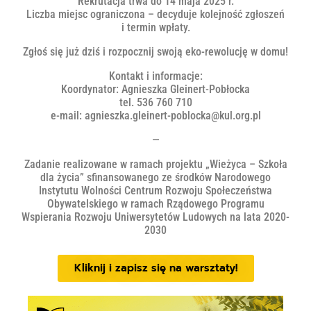
Rekrutacja trwa do 14 maja 2025 r.
Liczba miejsc ograniczona – decyduje kolejność zgłoszeń
i termin wpłaty.
Zgłoś się już dziś i rozpocznij swoją eko-rewolucję w domu!
Kontakt i informacje:
Koordynator: Agnieszka Gleinert-Pobłocka
tel. 536 760 710
e-mail: agnieszka.gleinert-poblocka@kul.org.pl
—
Zadanie realizowane w ramach projektu „Wieżyca – Szkoła
dla życia” sfinansowanego ze środków Narodowego
Instytutu Wolności Centrum Rozwoju Społeczeństwa
Obywatelskiego w ramach Rządowego Programu
Wspierania Rozwoju Uniwersytetów Ludowych na lata 2020-
2030
Kliknij i zapisz się na warsztaty!