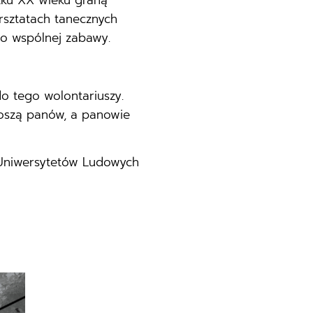
ątku XX wieku graną
rsztatach tanecznych
do wspólnej zabawy.
 tego wolontariuszy.
roszą panów, a panowie
Uniwersytetów Ludowych