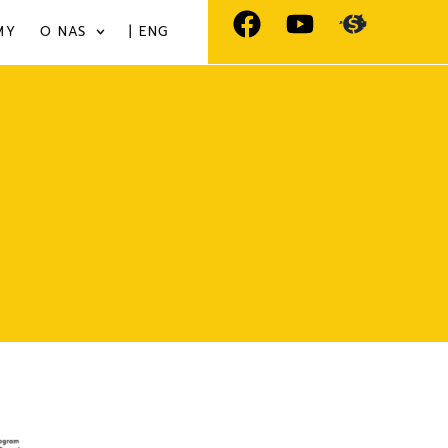
MY
O NAS
| ENG