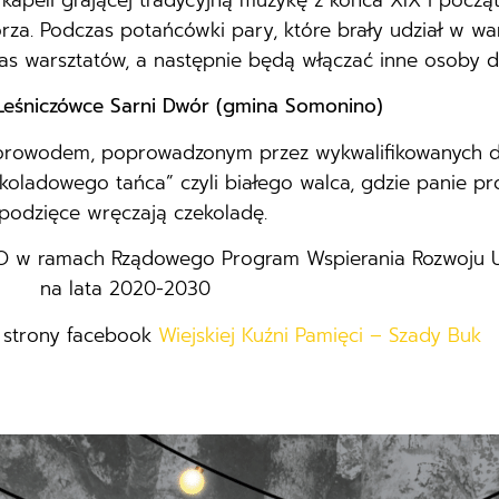
kapeli grającej tradycyjną muzykę z końca XIX i pocz
rza. Podczas potańcówki pary, które brały udział w wa
as warsztatów, a następnie będą włączać inne osoby 
y Leśniczówce Sarni Dwór (gmina Somonino)
orowodem, poprowadzonym przez wykwalifikowanych do
ekoladowego tańca” czyli białego walca, gdzie panie p
podzięce wręczają czekoladę.
O w ramach Rządowego Program Wspierania Rozwoju 
na lata 2020-2030
 strony facebook
Wiejskiej Kuźni Pamięci – Szady Buk