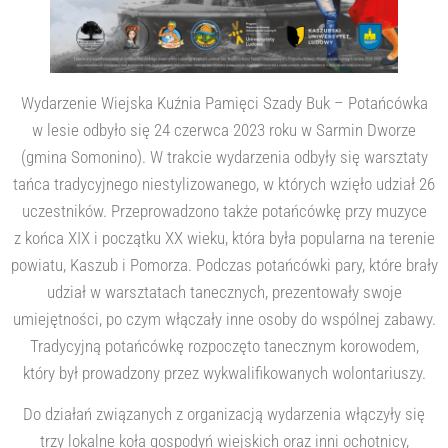
Wydarzenie Wiejska Kuźnia Pamięci Szady Buk – Potańcówka
w lesie odbyło się 24 czerwca 2023 roku w Sarmin Dworze
(gmina Somonino). W trakcie wydarzenia odbyły się warsztaty
tańca tradycyjnego niestylizowanego, w których wzięło udział 26
uczestników. Przeprowadzono także potańcówkę przy muzyce
z końca XIX i początku XX wieku, która była popularna na terenie
powiatu, Kaszub i Pomorza. Podczas potańcówki pary, które brały
udział w warsztatach tanecznych, prezentowały swoje
umiejętności, po czym włączały inne osoby do wspólnej zabawy.
Tradycyjną potańcówkę rozpoczęto tanecznym korowodem,
który był prowadzony przez wykwalifikowanych wolontariuszy.
Do działań związanych z organizacją wydarzenia włączyły się
trzy lokalne koła gospodyń wiejskich oraz inni ochotnicy,