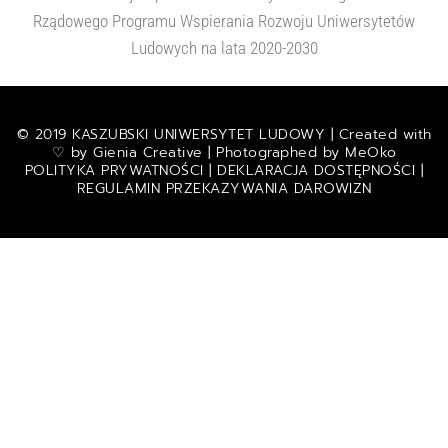
Rządowego Programu Wspierania Rozwoju Uniwersytetów
Ludowych na lata 2020-2030
© 2019 KASZUBSKI UNIWERSYTET LUDOWY | Created with
♡ by
Gienia Creative
| Photographed by
MeOko
POLITYKA PRYWATNOŚCI
|
DEKLARACJA DOSTĘPNOŚCI
|
REGULAMIN PRZEKAZYWANIA DAROWIZN