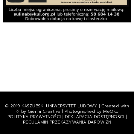
© 2019 KASZUBSKI UNIWERSYTET LUDOWY | Created with
♡ by
Gienia Creative
| Photographed by
MeOko
POLITYKA PRYWATNOŚCI
|
DEKLARACJA DOSTĘPNOŚCI
|
REGULAMIN PRZEKAZYWANIA DAROWIZN