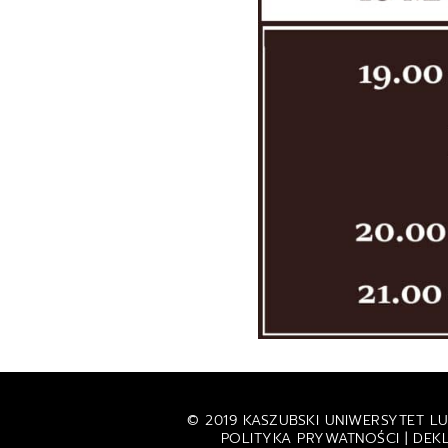
© 2019 KASZUBSKI UNIWERSYTET LU
POLITYKA PRYWATNOŚCI
|
DEK