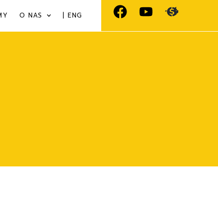
MY
O NAS
| ENG